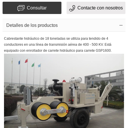
Consultar
Contacte con nosotros
Mensaje
Detalles de los productos
Cabrestante hidráulico de 18 toneladas se utiliza para tendido de 4
conductores en una línea de transmisión aérea de 400 - 500 KV. Está
equipado con enrollador de carrete hidráulico para carrete GSP1600.
El
Código
de
confirmación