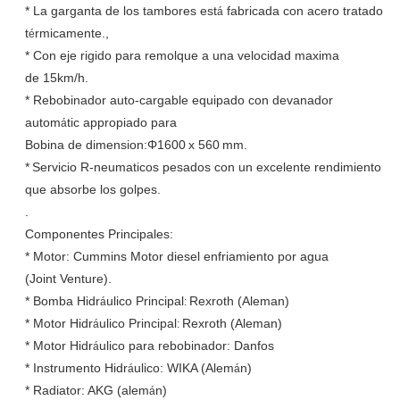
*
La garganta de los tambores est
fabricada con acero tratado
á
t
rmicamente.
,
é
* Con eje rigido para remolque a una velocidad maxima
de
15km/h.
*
Rebobinador auto-cargable equipado con devanador
autom
tic
appropiado para
á
B
obina de dimension:
Φ
160
0
x
56
0
mm.
*
Servicio R-neumaticos pesados con un excelente rendimiento
que absorbe los golpes.
.
Componentes Principales
:
*
Motor: Cummins Motor diesel enfriamiento por agua
(Joint Venture)
.
*
Bomba Hidr
ulico Principal
Rexroth
(
Aleman
)
á
:
* M
otor Hidr
ulico Principal
Rexroth
(
Aleman
)
á
:
* Motor Hidr
ulico para rebobinador: Danfos
á
*
Instrumento Hidr
ulico
: WIKA (
Alem
n
)
á
á
* Radiator: AKG (
alem
n
)
á