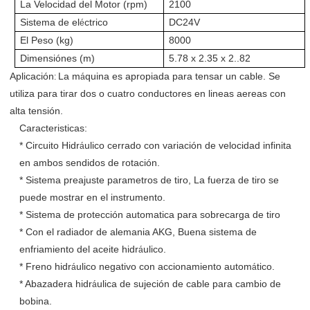
La Velocidad del Motor
(rpm)
2100
Sistema de
el
ctrico
DC24V
é
El Peso
(kg)
8000
Dimensi
ó
nes (m)
5.
78
x 2.
35
x 2..
82
Ap
licaci
ó
n
La m
quina es apropiada para tensar un cable. Se
:
á
utiliz
a para tirar dos o cuatro conductores en lineas aereas con
alta tensi
ó
n.
Caracteristicas
:
*
Circuito H
idr
ulico
cerrado con variaci
ó
n de velocidad infinita
á
en ambos sendidos de rotaci
ó
n.
*
Sistema preajuste parametros de tiro
,
La fuerza de tiro se
puede mostrar en el instrumento
.
*
Sistema de protecci
ó
n
automatic
a para sobrecarga de tiro
*
Con el radiador de alemania AKG
, Buena
sistema de
enfriamiento del aceite hidr
ulico
.
á
*
Freno hidr
ulico
negativo
con accionamiento autom
tico
.
á
á
* Abazadera hidr
ulica de sujeci
ó
n de cable para cambio de
á
bobina.