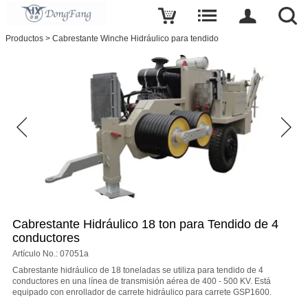
Escribe una reseña
Productos
>
Cabrestante Winche Hidráulico para tendido
Cabrestante
Hidráulico
18
ton
para
Tendido
de
4
conductores
El
nombre
correo
Cabrestante Hidráulico 18 ton para Tendido de 4
conductores
electronico
Artículo No.: 07051a
Cabrestante hidráulico de 18 toneladas se utiliza para tendido de 4
conductores en una línea de transmisión aérea de 400 - 500 KV. Está
Tema
equipado con enrollador de carrete hidráulico para carrete GSP1600.