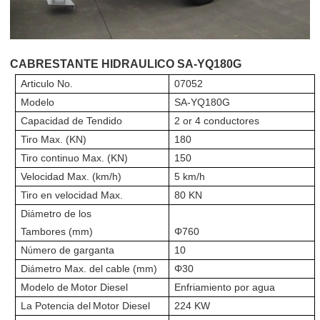
CABRESTANTE HIDRAULICO
SA-YQ
180G
Articulo
No.
0705
2
Model
o
SA-YQ180
G
Capacidad de Tendido
2 or 4 conductor
e
s
Tiro
Max. (KN)
180
Tiro continuo Max.
(KN)
1
5
0
Velocidad Max.
(
km/h
)
5 km/h
Tiro en velocidad Max.
80 KN
Di
met
ro de los
á
Tambores
(mm)
Φ
760
N
me
ro de garganta
10
ú
Di
metro Max. del cable
(mm)
Φ30
á
Model
o de
Motor Diesel
Enfriamiento por agua
La Potencia del
Motor Diesel
224 KW