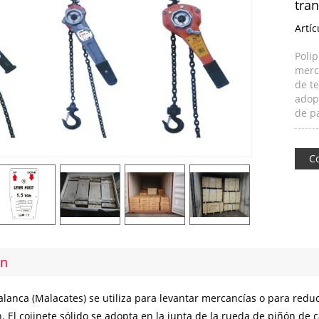
tra
Artíc
Polip
merc
de te
adopt
de p
C
ón
alanca (Malacates) se utiliza para levantar mercancías o para redu
. El cojinete sólido se adopta en la junta de la rueda de piñón de c