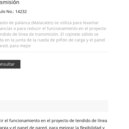
nsmisión
ulo No.:
14232
asto de palanca (Malacates) se utiliza para levantar
ancías o para reducir el funcionamiento en el proyecto
ndido de línea de transmisión. El cojinete sólido se
a en la junta de la rueda de piñón de carga y el panel
ared, para mejor
onsultar
cir el funcionamiento en el proyecto de tendido de línea
arga y el panel de pared, para mejorar la flexibilidad y