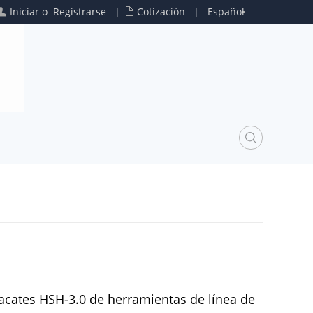
Iniciar
o
Registrarse
|
Cotización
|
Español
S
acates HSH-3.0 de herramientas de línea de