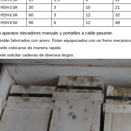
30
3
10
21
HSH-3.0
A
60
3
12
32
HSH-6.0
A
90
6
12
48
HSH-
9.0A
 aparatos elevadores
manuals
y portatiles a cable pasante.
est
á
n fabricados con acero. Estan equipocados con un freno mecanico
ede colocarse de manera rapida.
uede
solicitar
cadenas de diversos largos.