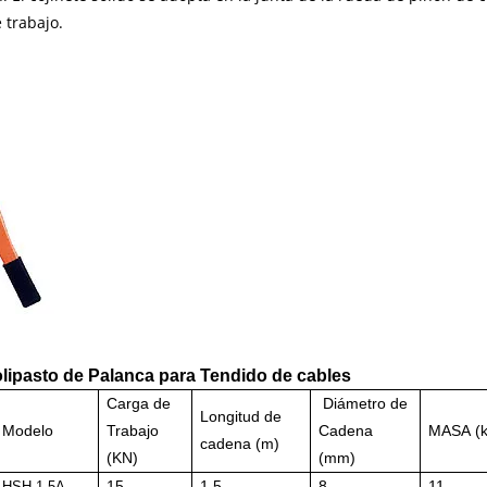
e trabajo.
lipasto de Palanca para Tendido de cables
Carga de
Di
á
met
ro de
Longitud de
Modelo
Trabajo
Cadena
MASA
(k
cadena
(m)
(KN)
(mm)
15
1.5
8
11
HSH-
1.5A