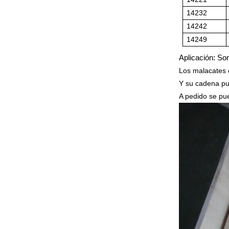
14232
14242
14249
Ap
licaci
ó
n
:
Son
Los malacates 
Y
su cadena pu
A pedido se p