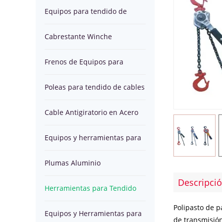
cables
para
Equipos para tendido de
Equipos
para
Cable
cables
Cabrestante Winche
tendido
para
tendido
Antigiratorio
Equipos
Hidráulico para tendido
Frenos de Equipos para
tendido
de
en
y
Plumas
tendido de conductores con
Poleas para tendido de cables
de
cables
Acero
herramientas
Aluminio
Herramientas
alta tensión
Cable Antigiratorio en Acero
conductores
para
herramientas
para
Equipos
Equipos y herramientas para
con
tendido
para
Tendido
y
Winches
tendido de OPGW
Plumas Aluminio
alta
de
montaje
de
Herramientas
para
Cabrestante
Descripci
herramientas para montaje
Herramientas para Tendido
tensión
OPGW
de
Cables
para
tracción
Freno
Polipasto de p
de Estructuras de Torre por
de Cables en Línea
Equipos y Herramientas para
Estructuras
en
de transmisión
Tendido
de