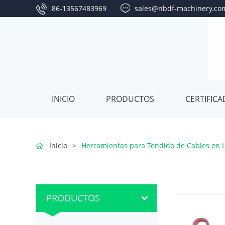
86-13567483969
sales@nbdf-machinery.co
INICIO
PRODUCTOS
CERTIFIC
Equipos
Inicio
>
Herramientas para Tendido de Cables en 
para
Cabrestante
tendido
Winche
Frenos
PRODUCTOS
de
Hidráulico
de
Poleas