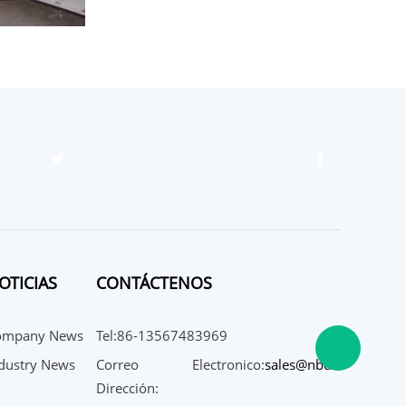
OTICIAS
CONTÁCTENOS
ompany News
Tel:86-13567483969
dustry News
Correo Electronico:
sales@nbdf-
Dirección:
machinery.com