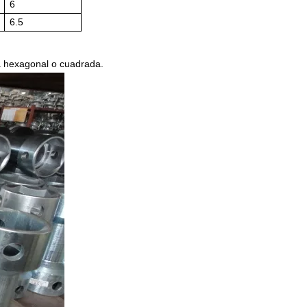
6
6.5
eza hexagonal o cuadrada.