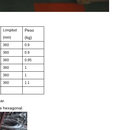
Peso
Longitud
(kg)
(mm)
360
0.9
360
0.9
360
0.95
360
1
360
1
360
1.1
ar.
za hexagonal.