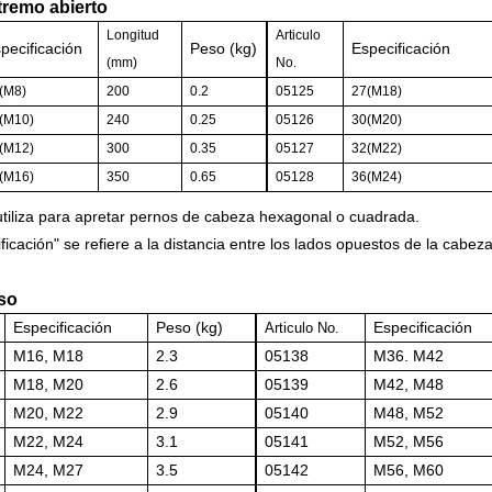
tremo abierto
Longitud
Articulo
pecificación
Peso (kg)
Especificación
(mm)
No.
(M8)
200
0.2
05125
27(M18)
(M10)
240
0.25
05126
30(M20)
(M12)
300
0.35
05127
32(M22)
(M16)
350
0.65
05128
36(M24)
utiliza para apretar pernos de cabeza hexagonal o cuadrada.
ificación" se refiere a la distancia entre los lados opuestos de la cab
so
Especificación
Peso (kg)
Especificación
Articulo
No.
M16, M18
2.3
05138
M36. M42
M18, M20
2.6
05139
M42, M48
M20, M22
2.9
05140
M48, M52
M22, M24
3.1
05141
M52, M56
M24, M27
3.5
05142
M56, M60