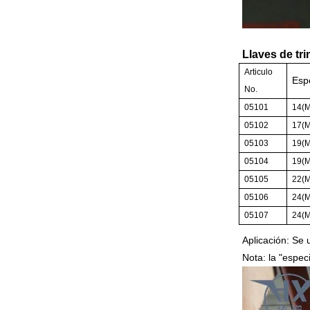
Llaves de tr
Articulo
Esp
No.
05101
14(M
05102
17(M
05103
19(M
05104
19(M
05105
22(M
05106
24(M
05107
24(M
Aplicación: Se u
Nota: la "espec