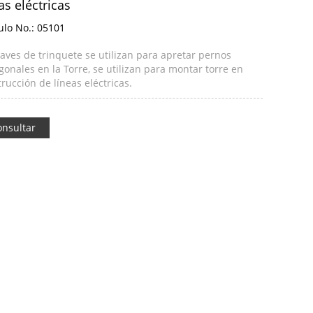
as eléctricas
ulo No.:
05101
laves de trinquete se utilizan para apretar pernos
onales en la Torre, se utilizan para montar torre en
rucción de líneas eléctricas.
onsultar