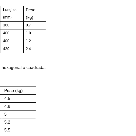
Peso
Longitud
(kg)
(mm)
360
0.7
400
1.0
400
1.2
420
2.4
eza hexagonal o cuadrada.
Peso (kg)
4.5
4.8
5
5.2
5.5