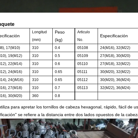
inquete
Peso
Longitud
Articulo
ecificación
Especificación
(kg)
(mm)
No.
8), 17(M10)
310
0.4
05108
24(M16), 32(M22)
10), 19(M12)
310
0.5
05109
27(M18), 30(M20)
12), 22(M14)
310
0.6
05110
27(M18), 32(M22)
12), 24(M16)
310
0.65
05111
30(M20), 32(M22)
14), 24()M16)
310
0.65
05112
30(M20), 36(M24)
16), 27(M18)
310
0.7
05113
32(M22), 36(M24)
16), 30(M20)
360
0.8
tiliza para apretar los tornillos de cabeza hexagonal, rápido, fácil de us
ificación" se refiere a la distancia entre dos lados opuestos de la cabe