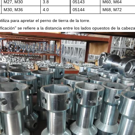
M27, M30
3.8
05143
M60, M64
M30, M36
4.0
05144
M68, M72
tiliza para apretar el perno de tierra de la torre.
ificación" se refiere a la distancia entre los lados opuestos de la cab