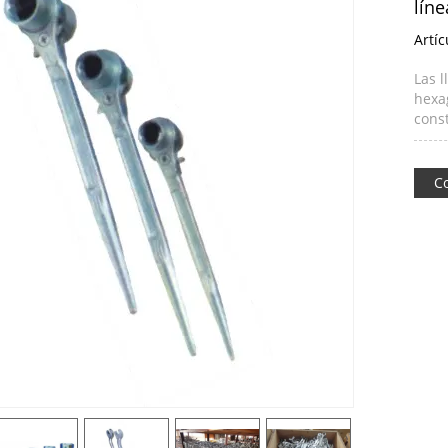
líne
Artíc
Las l
hexag
const
C