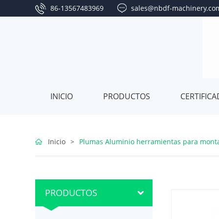
86-13567483969
sales@nbdf-machinery.co
INICIO
PRODUCTOS
CERTIFIC
Equipos
Inicio
>
Plumas Aluminio herramientas para montaje
para
Cabrestante
tendido
Winche
Frenos
PRODUCTOS
de
Hidráulico
de
Poleas